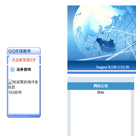
August
8
,
126
5:32:56
业务咨询
专利
网站公告
商标
QQ咨询
著作权
法律事务