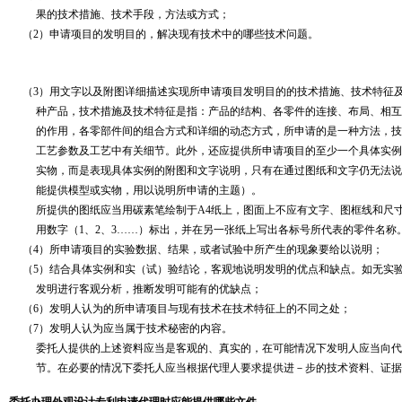
果的技术措施、技术手段，方法或方式；
（2）
申请项目的发明目的，解决现有技术中的哪些技术问题。
（3）用文字以及附图详细描述实现所申请项目发明目的的技术措施、技术特征
种产品，技术措施及技术特征是指：产品的结构、各零件的连接、布局、相互
的作用，各零部件间的组合方式和详细的动态方式，所申请的是一种方法，技
工艺参数及工艺中有关细节。此外，还应提供所申请项目的至少一个具体实例
实物，而是表现具体实例的附图和文字说明，只有在通过图纸和文字仍无法说
能提供模型或实物，用以说明所申请的主题）。
所提供的图纸应当用碳素笔绘制于A4纸上，图面上不应有文字、图框线和尺寸
用数字（1、2、3……）标出，并在另一张纸上写出各标号所代表的零件名称
（4）所申请项目的实验数据、结果，或者试验中所产生的现象
要给以说明
；
（5）结合具体实例和实（试）验结论，客观地说明发明的优点和缺点。如无实验
发明进行客观分析，推断发明可能有的优缺点；
（6）发明人认为的所申请项目与现有技术在技术特征上的不同之处；
（7）发明人认为应当属于技术秘密的内容。
委托人提供的上述资料应当是客观的、真实的，在可能情况下发明人应当向代
节。在必要的情况下委托人应当根据代理人要求提供进－步的技术资料、证据