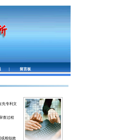
题
|
留言板
在先专利文
审查过程
同或相似效